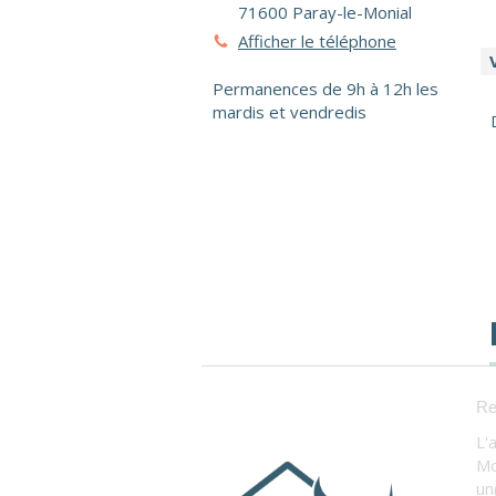
71600
Paray-le-Monial
Afficher le téléphone
Permanences de 9h à 12h les
mardis et vendredis
Re
L'
Mo
un