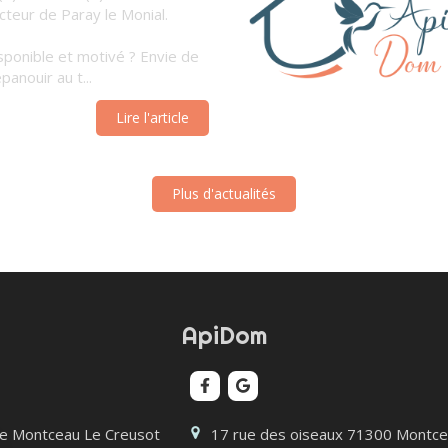
cteur de Paray le Monial.
sponible et motivé ? Envie de
panouir au t...
Lire l'article
Plus d'actualités
ApiDom
e Montceau Le Creusot
17 rue des oiseaux
71300
Montce