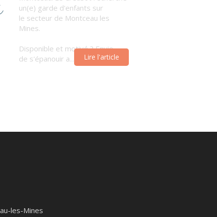
un(e) garde d'enfants sur
le secteur de Montceau les
Mines.
Disponible et motivé ? Envie
Lire l'article
de s'épanouir a...
au-les-Mines