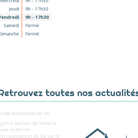
Mercredi
9h - 17h30
Jeudi
9h - 17h30
Vendredi
9h - 17h30
Samedi
Fermé
Dimanche
Fermé
Retrouvez toutes nos actualité
crute Assistant(e) de Vie
agence ApiDom de Paray le
nial recherche
(e) Assistant(e) de Vie sur le