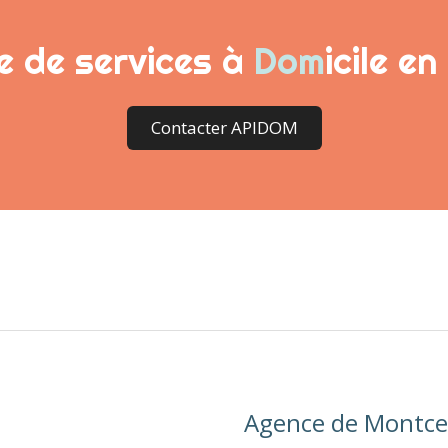
e de services à
Dom
icile e
Contacter APIDOM
Agence de Montce