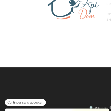
se
Di
s'é
Agence d