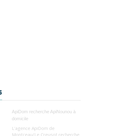
s
ApiDom recherche ApiNounou à
domicile
L'agence ApiDom de
Montceau/Le Creusot recherche