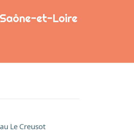
n Saône-et-Loire
au Le Creusot